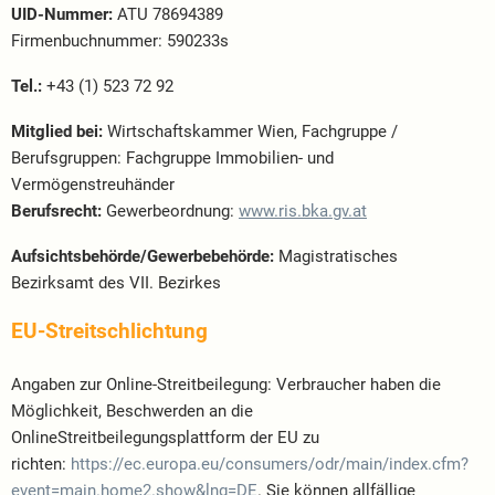
UID-Nummer:
ATU 78694389
Firmenbuchnummer: 590233s
Tel.:
+43 (1) 523 72 92
Mitglied bei:
Wirtschaftskammer Wien, Fachgruppe /
Berufsgruppen: Fachgruppe Immobilien- und
Vermögenstreuhänder
Berufsrecht:
Gewerbeordnung:
www.ris.bka.gv.at
Aufsichtsbehörde/Gewerbebehörde:
Magistratisches
Bezirksamt des VII. Bezirkes
EU-Streitschlichtung
Angaben zur Online-Streitbeilegung: Verbraucher haben die
Möglichkeit, Beschwerden an die
OnlineStreitbeilegungsplattform der EU zu
richten:
https://ec.europa.eu/consumers/odr/main/index.cfm?
event=main.home2.show&lng=DE
. Sie können allfällige